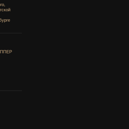
го,
гской
бурге
ИППЕР