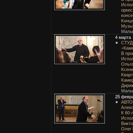
Испол
оркес
консе
Конце
Музык
Малый
4 марта
СТУД
«Каме
В пр
Испол
Ольга
Ксен
Кварте
Камер
Дири
Малый
25 февр
АВТО
Алек
К 60-
Испол
Викт
Олег