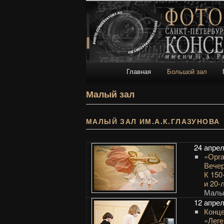
Галерея
Галерея Санкт-Петербургской
Главное меню
Главная
Большой зал
Перейти к основному со
Перейти к дополнительн
Малый зал
МАЛЫЙ ЗАЛ ИМ.А.К.ГЛАЗУНОВА
24 апре
«Орга
Вечер
К 150
и 20-
Малый
12 апре
Конце
«Леге