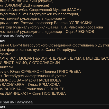
имир ШУЛЯКОВСКИЙ (скрипка)
ей КОЛОМИЙЦЕВ (клавесин)
овский Ансамбль Современной Музыки (МАСМ)
тудентов Санкт-Петербургской консерватории,
ественный руководитель и дирижер –
дный артист России, профессор Валерий УСПЕНСКИЙ
ий хор музыкального училища им. Н. А. Римского-Корсакова
жественный руководитель и дирижер – Сергей ЕКИМОВ
 зал им.Глазунова
аля
летию Санкт-Петербургского Объединения фортепианных дуэто
фон фортепианных дуэтов Санкт-Петербурга
грамме:
РТ-ЛИСТ, МОЦАРТ-БУЗОНИ, ШУБЕРТ, ШУМАН, МЕНДЕЛЬСО
И-ЛИСТ, МИЙО, ЛЮТОСЛАВСКИЙ
нители:
-a-vis»: Юлия ЮРЧЕНКО – Полина ГРИГОРЬЕВА
т-Петербургский фортепианный дуэт»:
 МОРОЗОВА – Мария ПАСЫНКОВА
а ВАСИЛЬЕВА – Ольга ЕРМАКОВА
на РАЛКИНА – Станислав СОЛОВЬЁВ
яна ЗЕМНИЦКАЯ – Юлия ПОСПЕЛОВА
 зал им.Глазунова
аля