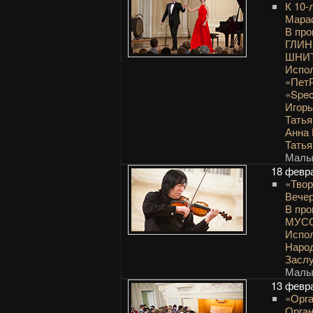
К 10-
Мара
В про
ГЛИН
ШНИТ
Испол
«Пет
«Spe
Игор
Тать
Анна
Тать
Малый
18 февр
«Твор
Вечер
В пр
МУСО
Испол
Наро
Заслу
Малый
13 февр
«Орга
Орга