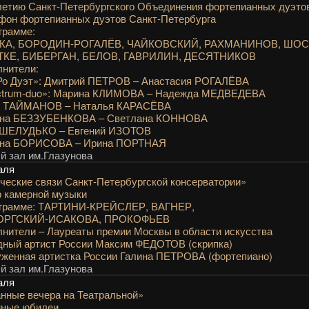
летию Санкт-Петербургского Объединения фортепианных дуэто
фон фортепианных дуэтов Санкт-Петербурга
грамме:
КА, БОРОДИН-РОГАЛЁВ, ЧАЙКОВСКИЙ, РАХМАНИНОВ, ШОС
КЕ, БИБЕРГАН, БЕЛОВ, ГАВРИЛИН, ДЕСЯТНИКОВ
нители:
Ро Дуэт»: Дмитрий ПЕТРОВ – Анастасия РОГАЛЁВА
ctrum-duo»: Марина КЛИМОВА – Надежда МЕДВЕДЕВА
ь ТАЙМАНОВ – Наталья КАРАСЁВА
яна БЕЗЗУБЕНКОВА – Светлана КОННОВА
 ШЕЛУДЬКО – Евгений ИЗОТОВ
яна БОРИСОВА – Ирина ПОРТНАЯ
 зал им.Глазунова
аля
ческие связи Санкт-Петербургской консерватории»
 камерной музыки
ограмме: ТАРТИНИ-КРЕЙСЛЕР, ВАГНЕР,
РГСКИЙ-ИСАКОВА, ПРОКОФЬЕВ
нители – Лауреаты премии Москвы в области искусства
дный артист России Максим ФЕДОТОВ (скрипка)
женная артистка России Галина ПЕТРОВА (фортепиано)
 зал им.Глазунова
аля
нные вечера на Театральной»
нные юбилеи