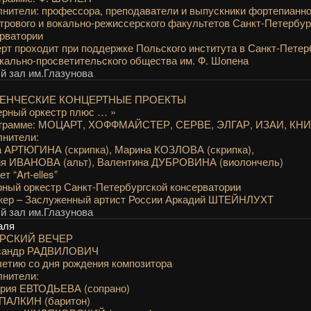
нители: профессора, преподаватели и выпускники фортепианно
трового и вокально-режиссерского факультетов Санкт-Петербур
рватории
рт проходит при поддержке Польского института в Санкт-Петер
ально-просветительского общества им. Ф. Шопена
 зал им.Глазунова
ЕНЧЕСКИЕ КОНЦЕРТНЫЕ ПРОЕКТЫ
рный оркестр плюс … »
ограмме: МОЦАРТ, ХОФФМАЙСТЕР, СЕРВЕ, ЭЛГАР, ИЗАИ, КН
нители:
 АРТЮГИНА (скрипка), Марина КОЗЛОВА (скрипка),
ия ИВАНОВА (альт), Валентина ДУБРОВИНА (виолончель)
т “Art-elles”
ный оркестр Санкт-Петербургской консерватории
жер – Заслуженный артист России Аркадий ШТЕЙНЛУХТ
 зал им.Глазунова
аля
РСКИЙ ВЕЧЕР
сандр РАДВИЛОВИЧ
летию со дня рождения композитора
нители:
ория ЕВТОДЬЕВА (сопрано)
 ПАЛКИН (баритон)