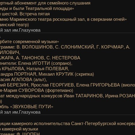
ртный абонемент для семейного слушания
нды и были Театральной площади»
 шестой. Встреча пятая
мню Мариинского театра роскошный зал, в сверкании огней»
инский театр)
 зал им.Глазунова
а
рбите современной музыки»
ограмме: В. ВОЛОШИНОВ, С. СЛОНИМСКИЙ, Г. КОРЧМАР, А.
ИЛОВИЧ,
АЖАРА, А. ТАНОНОВ, С. НЕСТЕРОВА
нители: Елена ИГОТТИ (сопрано),
а КРЫЛОВА, Наталья ПОЛЕВАЯ,
сандра ПОРТНАЯ, Михаил КРУТИК (скрипка)
асия АГАПОВА (альт),
рий БЕРЕЗИН, Ярослав ГЕОРГИЕВ, Елена ГРИГОРЬЕВА (виоло
я-Мария СУВОРОВА (фортепиано)
еат международных конкурсов Иван ТАТАРИНОВ, Ирина РОЗА
н)
мбль «ЗВУКОВЫЕ ПУТИ»
 зал им.Глазунова
иции камерного исполнительства Санкт-Петербургской консерв
 камерной музыки
ограмме: Ф. ШОПЕН