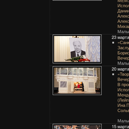
МЕМУ
Испол
Дани
Алек
Алек
Миха
Малый
23 март
«Санк
Заслу
Бори
Вечер
Малый
20 март
«Твор
Вечер
В пр
Испол
Менд
(Лейп
Ина П
Сольв
Малый
15 март