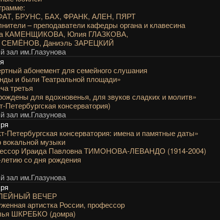
грамме:
АТ, БРУНС, БАХ, ФРАНК, АЛЕН, ПЯРТ
нители – преподаватели кафедры органа и клавесина
на КАМЕНЩИКОВА, Юлия ГЛАЗКОВА,
 СЕМЁНОВ, Даниэль ЗАРЕЦКИЙ
 зал им.Глазунова
ря
ртный абонемент для семейного слушания
нды и были Театральной площади»
ча третья
ождены для вдохновенья, для звуков сладких и молитв»
т-Петербургская консерватория)
 зал им.Глазунова
бря
т-Петербургская консерватория: имена и памятные даты»
 вокальной музыки
ессор Ираида Павловна ТИМОНОВА-ЛЕВАНДО (1914-2004)
-летию со дня рождения
 зал им.Глазунова
бря
ЛЕЙНЫЙ ВЕЧЕР
женная артистка России, профессор
лья ШКРЕБКО (домра)