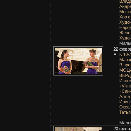
Влад
Андр
Моск
Хор с
Худож
Наро
Женск
Худо
Малый
22 февр
К 10-
Мара
В про
МОЦА
ВЕРД
Испол
«Vis
«Санк
Алла
Ирин
Окса
Тать
Малый
20 февр