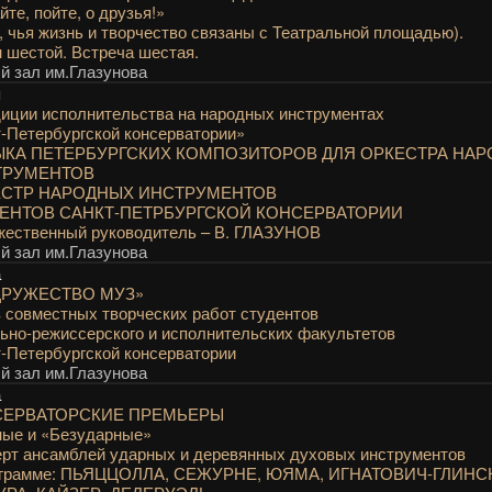
йте, пойте, о друзья!»
, чья жизнь и творчество связаны с Театральной площадью).
 шестой. Встреча шестая.
 зал им.Глазунова
я
иции исполнительства на народных инструментах
-Петербургской консерватории»
КА ПЕТЕРБУРГСКИХ КОМПОЗИТОРОВ ДЛЯ ОРКЕСТРА НА
ТРУМЕНТОВ
ЕСТР НАРОДНЫХ ИНСТРУМЕНТОВ
ЕНТОВ САНКТ-ПЕТРБУРГСКОЙ КОНСЕРВАТОРИИ
жественный руководитель – В. ГЛАЗУНОВ
 зал им.Глазунова
а
ДРУЖЕСТВО МУЗ»
 совместных творческих работ студентов
ьно-режиссерского и исполнительских факультетов
-Петербургской консерватории
 зал им.Глазунова
а
СЕРВАТОРСКИЕ ПРЕМЬЕРЫ
ные и «Безударные»
рт ансамблей ударных и деревянных духовых инструментов
ограмме: ПЬЯЦЦОЛЛА, СЕЖУРНЕ, ЮЯМА, ИГНАТОВИЧ-ГЛИНС