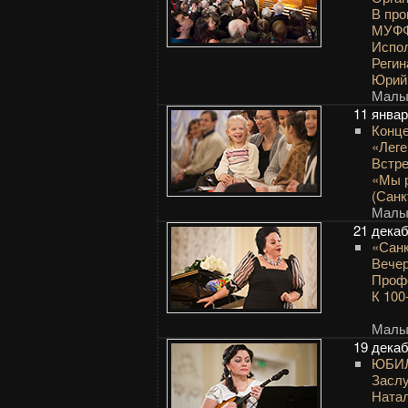
В про
МУФФ
Испол
Реги
Юрий
Малый
11 янва
Конце
«Леге
Встре
«Мы р
(Санк
Малый
21 дека
«Санк
Вечер
Проф
К 100
Малый
19 дека
ЮБИ
Заслу
Ната