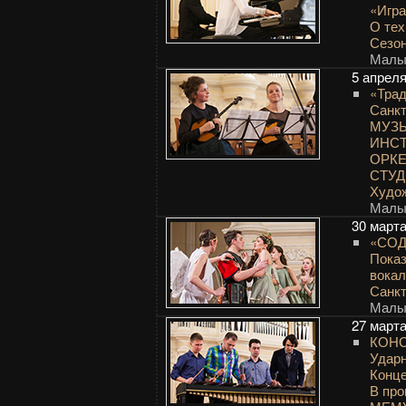
«Игра
О тех
Сезон
Малый
5 апрел
«Трад
Санкт
МУЗЫ
ИНС
ОРК
СТУД
Худо
Малый
30 март
«СО
Показ
вокал
Санкт
Малый
27 март
КОН
Удар
Конце
В пр