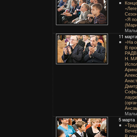
Конце
«Леге
Сезон
«Я по
(Мари
Малый
11 март
«На о
В пр
РАДВ
Н. М
Испол
Арин
Алек
Анаст
Дмит
Софь
лаур
(орга
Анса
Малый
5 марта
«Трад
Вечер
В пр