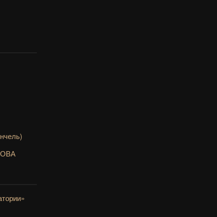
нчель)
НОВА
атории»