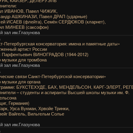
РА, КАЙЗЕР, ДЕЛЕРУЭЛЬ
нители:
ил ИВАНОВ, Павел ЧИЖИК,
сандр АШКИНАЗИ, Павел ДРАП (ударные)
сей ИСАЕВ (флейта), Семён СЕРДЮКОВ (кларнет),
ил МИНЕЕВ (саксофон)
 зал им.Глазунова
а
т-Петербургская консерватория: имена и памятные даты»
женный артист России
с Парфентьевич ВИНОГРАДОВ (1944-2012)
 музыки для тромбона
 зал им.Глазунова
а
ческие связи Санкт-Петербургской консерватории»
 музыки для органа
ограмме: БУКСТЕХУДЕ, БАХ, МЕНДЕЛЬСОН, КАРГ-ЭЛЕРТ, РЕГ
нители – студенты и аспиранты Высшей школы музыки им. Ф.
ельсона
циг, Германия)
арк, Урса Вукман, Хрвойе Тринки,
ейг Вайгель, Вильгельм Солье
 зал им.Глазунова
а