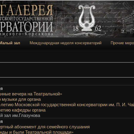
 консерватории
Малый зал
Международная неделя консерваторий
Прочие меро
держимому
ому содержимому
ля
нные вечера на Театральной»
 музыки для органа
-летию Московской государственной консерватории им. П. И. Ча
летию кафедры органа
 зал им.Глазунова
ля
ртный абонемент для семейного слушания
нды и были Театральной площади»