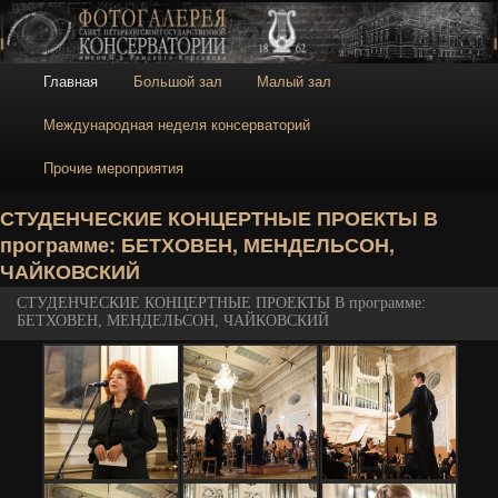
Галерея
Галерея Санкт-
Петербургской
консерватории
Главное меню
Главная
Большой зал
Малый зал
Перейти к основному содержимому
Перейти к дополнительному содержимому
Международная неделя консерваторий
Прочие мероприятия
Н
СТУДЕНЧЕСКИЕ КОНЦЕРТНЫЕ ПРОЕКТЫ В
программе: БЕТХОВЕН, МЕНДЕЛЬСОН,
ЧАЙКОВСКИЙ
СТУДЕНЧЕСКИЕ КОНЦЕРТНЫЕ ПРОЕКТЫ В программе:
БЕТХОВЕН, МЕНДЕЛЬСОН, ЧАЙКОВСКИЙ