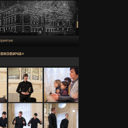
приятия
Навигация
вковича»
по
записям