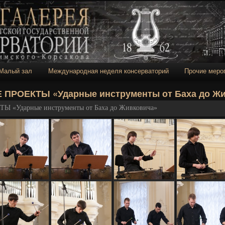
 консерватории
Малый зал
Международная неделя консерваторий
Прочие меро
держимому
ому содержимому
РОЕКТЫ «Ударные инструменты от Баха до Жи
Ударные инструменты от Баха до Живковича»