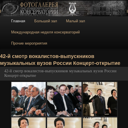
Галерея
Галерея Санкт-
Петербургской
консерватории
Главное меню
Главная
Большой зал
Малый зал
Перейти к основному содержимому
Перейти к дополнительному содержимому
Международная неделя консерваторий
Прочие мероприятия
Н
42-й смотр вокалистов-выпускников
музыкальных вузов России Концерт-открытие
42-й смотр вокалистов-выпускников музыкальных вузов России
Концерт-открытие