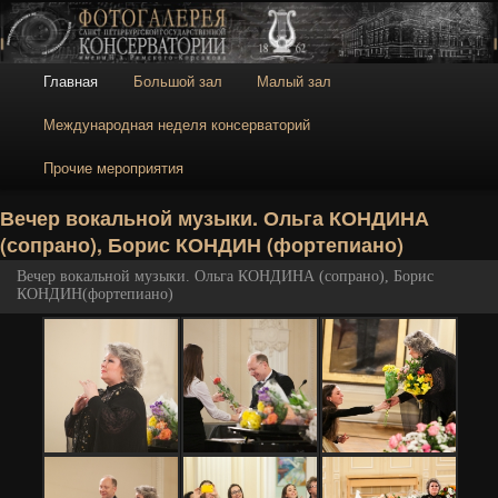
Галерея
Галерея Санкт-
Петербургской
консерватории
Главное меню
Главная
Большой зал
Малый зал
Перейти к основному содержимому
Перейти к дополнительному содержимому
Международная неделя консерваторий
Прочие мероприятия
Н
Вечер вокальной музыки. Ольга КОНДИНА
(сопрано), Борис КОНДИН (фортепиано)
Вечер вокальной музыки. Ольга КОНДИНА (сопрано), Борис
КОНДИН(фортепиано)