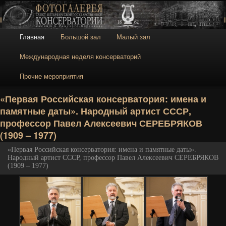
Галерея
Галерея Санкт-
Петербургской
консерватории
Главное меню
Главная
Большой зал
Малый зал
Перейти к основному содержимому
Перейти к дополнительному содержимому
Международная неделя консерваторий
Прочие мероприятия
Н
«Первая Российская консерватория: имена и
памятные даты». Народный артист СССР,
профессор Павел Алексеевич СЕРЕБРЯКОВ
(1909 – 1977)
«Первая Российская консерватория: имена и памятные даты».
Народный артист СССР, профессор Павел Алексеевич СЕРЕБРЯКОВ
(1909 – 1977)