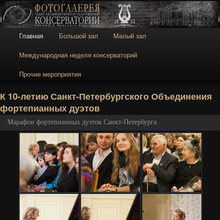
Галерея
Галерея Санкт-
Петербургской
консерватории
Главное меню
Главная
Большой зал
Малый зал
Перейти к основному содержимому
Перейти к дополнительному содержимому
Международная неделя консерваторий
Прочие мероприятия
Н
К 10-летию Санкт-Петербургского Объединения
фортепианных дуэтов
Марафон фортепианных дуэтов Санкт-Петербурга