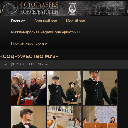
Галерея
Галерея Санкт-
Петербургской
консерватории
Главное меню
Главная
Большой зал
Малый зал
Перейти к основному содержимому
Перейти к дополнительному содержимому
Международная неделя консерваторий
Прочие мероприятия
Н
«СОДРУЖЕСТВО МУЗ»
«СОДРУЖЕСТВО МУЗ»