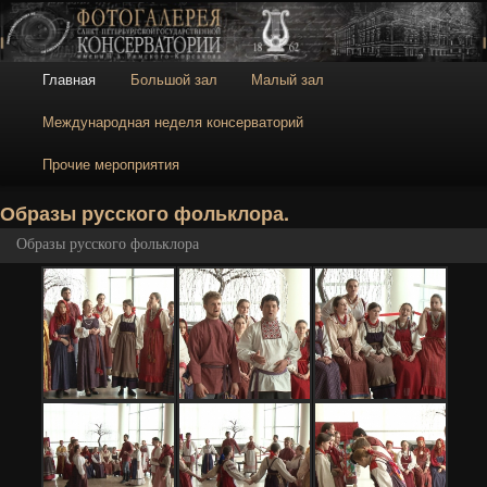
Галерея
Галерея Санкт-
Петербургской
консерватории
Главное меню
Главная
Большой зал
Малый зал
Перейти к основному содержимому
Перейти к дополнительному содержимому
Международная неделя консерваторий
Прочие мероприятия
Н
Образы русского фольклора.
Образы русского фольклора