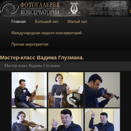
Галерея
Галерея Санкт-
Петербургской
консерватории
Главное меню
Главная
Большой зал
Малый зал
Перейти к основному содержимому
Перейти к дополнительному содержимому
Международная неделя консерваторий
Прочие мероприятия
Н
Мастер-класс Вадима Глузмана.
Мастер-класс Вадима Глузмана.