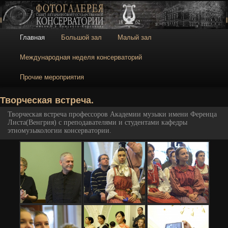
Галерея
Галерея Санкт-
Петербургской
консерватории
Главное меню
Главная
Большой зал
Малый зал
Перейти к основному содержимому
Перейти к дополнительному содержимому
Международная неделя консерваторий
Прочие мероприятия
Н
Творческая встреча.
Творческая встреча профессоров Академии музыки имени Ференца
Листа(Венгрия) с преподавателями и студентами кафедры
этномузыкологии консерватории.