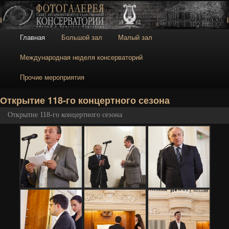
Галерея
Галерея Санкт-
Петербургской
консерватории
Главное меню
Главная
Большой зал
Малый зал
Перейти к основному содержимому
Перейти к дополнительному содержимому
Международная неделя консерваторий
Прочие мероприятия
Н
Открытие 118-го концертного сезона
Открытие 118-го концертного сезона