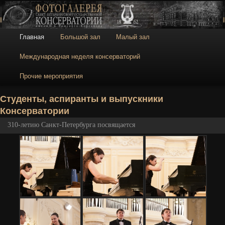
Галерея
Галерея Санкт-
Петербургской
консерватории
Главное меню
Главная
Большой зал
Малый зал
Перейти к основному содержимому
Перейти к дополнительному содержимому
Международная неделя консерваторий
Прочие мероприятия
Н
Студенты, аспиранты и выпускники
Консерватории
310-летию Санкт-Петербурга посвящается