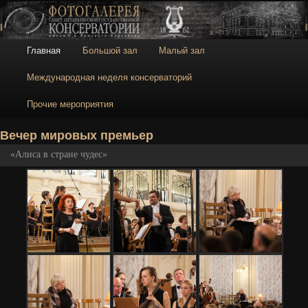
Галерея
Галерея Санкт-
Петербургской
консерватории
Главное меню
Главная
Большой зал
Малый зал
Перейти к основному содержимому
Перейти к дополнительному содержимому
Международная неделя консерваторий
Прочие мероприятия
Н
Вечер мировых премьер
«Алиса в стране чудес»